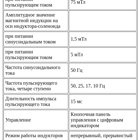
75 мТл
пульсирующим током
Амплитудное значение
магнитной индукции на
оси индуктора-соленоида
при питании
1,5 мТл
синусоидальным током
при питании
5 мТл
пульсирующим током
Частота синусоидального
50 Гц
тока
Частота пульсирующего
50, 25, 17, 10 Гц
тока, четыре ступени
Длительность импульса
15 мс
пульсирующего тока
Кнопочная панель
Управление
управления с цифровым
индикатором
Режим работы индукторов
непрерывный, прерывистый