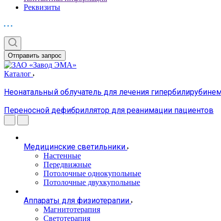
Реквизиты
Отправить запрос
Каталог
Неонатальный облучатель для лечения гипербилирубин
Переносной дефибриллятор для реанимации пациентов
Медицинские светильники
Настенные
Передвижные
Потолочные однокупольные
Потолочные двухкупольные
Аппараты для физиотерапии
Магнитотерапия
Светотерапия