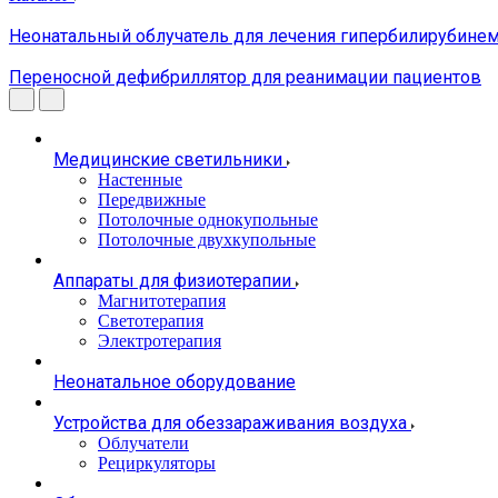
Неонатальный облучатель для лечения гипербилирубин
Переносной дефибриллятор для реанимации пациентов
Медицинские светильники
Настенные
Передвижные
Потолочные однокупольные
Потолочные двухкупольные
Аппараты для физиотерапии
Магнитотерапия
Светотерапия
Электротерапия
Неонатальное оборудование
Устройства для обеззараживания воздуха
Облучатели
Рециркуляторы