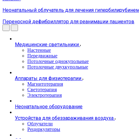
Неонатальный облучатель для лечения гипербилирубин
Переносной дефибриллятор для реанимации пациентов
Медицинские светильники
Настенные
Передвижные
Потолочные однокупольные
Потолочные двухкупольные
Аппараты для физиотерапии
Магнитотерапия
Светотерапия
Электротерапия
Неонатальное оборудование
Устройства для обеззараживания воздуха
Облучатели
Рециркуляторы