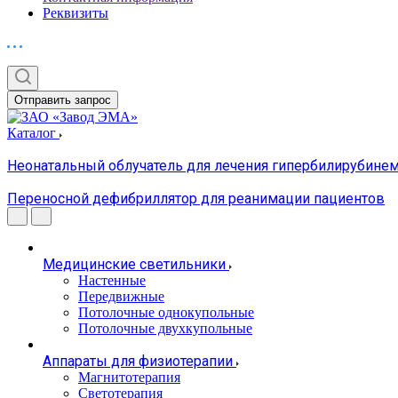
Реквизиты
Отправить запрос
Каталог
Неонатальный облучатель для лечения гипербилирубин
Переносной дефибриллятор для реанимации пациентов
Медицинские светильники
Настенные
Передвижные
Потолочные однокупольные
Потолочные двухкупольные
Аппараты для физиотерапии
Магнитотерапия
Светотерапия